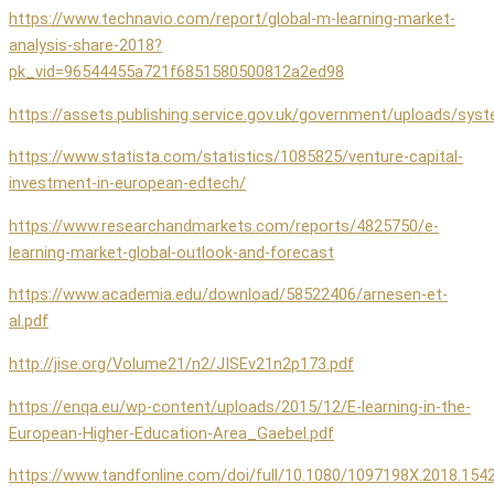
https://www.technavio.com/report/global-m-learning-market-
analysis-share-2018?
pk_vid=96544455a721f6851580500812a2ed98
https://assets.publishing.service.gov.uk/government/uploads/s
https://www.statista.com/statistics/1085825/venture-capital-
investment-in-european-edtech/
https://www.researchandmarkets.com/reports/4825750/e-
learning-market-global-outlook-and-forecast
https://www.academia.edu/download/58522406/arnesen-et-
al.pdf
http://jise.org/Volume21/n2/JISEv21n2p173.pdf
https://enqa.eu/wp-content/uploads/2015/12/E-learning-in-the-
European-Higher-Education-Area_Gaebel.pdf
https://www.tandfonline.com/doi/full/10.1080/1097198X.2018.154