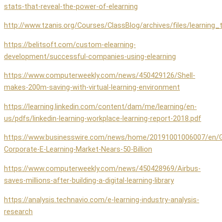
stats-that-reveal-the-power-of-elearning
http://www.tzanis.org/Courses/ClassBlog/archives/files/learning_
https://belitsoft.com/custom-elearning-
development/successful-companies-using-elearning
https://www.computerweekly.com/news/450429126/Shell-
makes-200m-saving-with-virtual-learning-environment
https://learning.linkedin.com/content/dam/me/learning/en-
us/pdfs/linkedin-learning-workplace-learning-report-2018.pdf
https://www.businesswire.com/news/home/20191001006007/en/G
Corporate-E-Learning-Market-Nears-50-Billion
https://www.computerweekly.com/news/450428969/Airbus-
saves-millions-after-building-a-digital-learning-library
https://analysis.technavio.com/e-learning-industry-analysis-
research